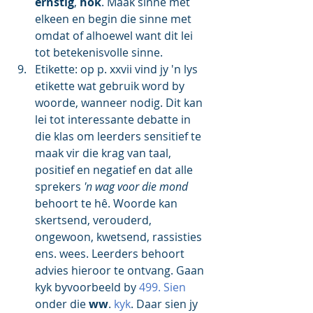
ernstig
, 
hok
. Maak sinne met 
elkeen en begin die sinne met 
omdat of alhoewel want dit lei 
tot betekenisvolle sinne.
Etikette: op p. xxvii vind jy 'n lys 
etikette wat gebruik word by 
woorde, wanneer nodig. Dit kan 
lei tot interessante debatte in 
die klas om leerders sensitief te 
maak vir die krag van taal, 
positief en negatief en dat alle 
sprekers 
'n wag voor die mond
behoort te hê. Woorde kan 
skertsend, verouderd, 
ongewoon, kwetsend, rassisties 
ens. wees. Leerders behoort 
advies hieroor te ontvang. Gaan 
kyk byvoorbeeld by 
499. Sien 
onder die 
ww
. 
kyk
. Daar sien jy 