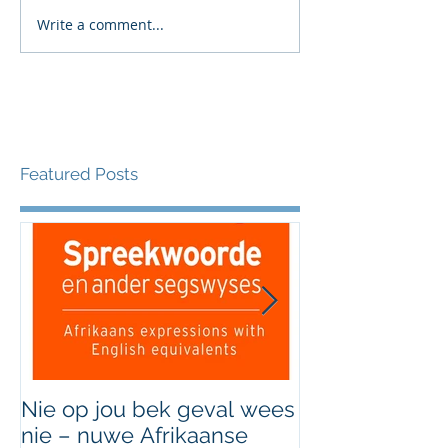
Write a comment...
Featured Posts
Nie op jou bek geval wees
Grondig hersi
nie – nuwe Afrikaanse
van Afrikaans