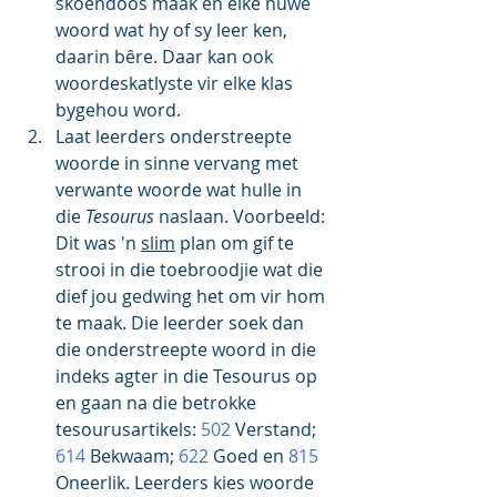
skoendoos maak en elke nuwe 
woord wat hy of sy leer ken, 
daarin bêre. Daar kan ook 
woordeskatlyste vir elke klas 
bygehou word. 
Laat leerders onderstreepte 
woorde in sinne vervang met 
verwante woorde wat hulle in 
die 
Tesourus
 naslaan. Voorbeeld: 
Dit was 'n 
slim
 plan om gif te 
strooi in die toebroodjie wat die 
dief jou gedwing het om vir hom 
te maak. Die leerder soek dan 
die onderstreepte woord in die 
indeks agter in die Tesourus op 
en gaan na die betrokke 
tesourusartikels: 
502
 Verstand; 
614 
Bekwaam; 
622
 Goed en 
815 
Oneerlik. Leerders kies woorde 