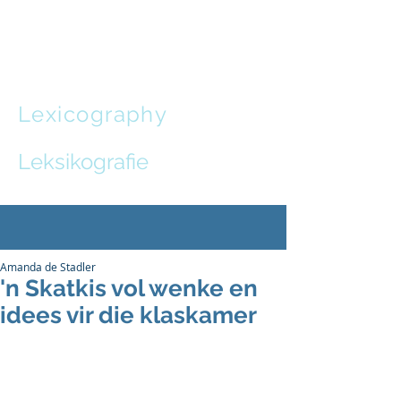
Leon de
Stadler
Lexicography
and
Communication Design
Leksikografie
en
Kommunikasie-ontwerp
Amanda de Stadler
'n Skatkis vol wenke en
idees vir die klaskamer