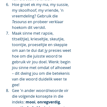
Hoe groet ek my ma, my sussie, 
my skoolhoof, my vriende, 'n 
vreemdeling? Gebruik die 
Tesourus
 en probeer verklaar 
hoekom dit verskil.
Maak sinne met rapsie, 
titsel(tjie), krieseltjie, skeutjie, 
toontjie, proeseltjie en skeppie 
om aan te dui dat jy presies weet 
hoe om die juisste woord te 
gebruik vir jou doel. Wenk: begin 
jou sinne met omdat of alhoewel 
– dit dwing jou om die betekenis 
van die woord duidelik weer te 
gee!
Gee 'n ander woord/woorde vir 
die volgende konsepte in die 
indeks: 
mooi
, 
onregverdig
, 