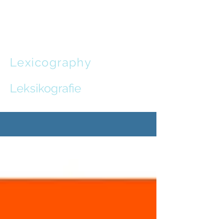
Leon de
Stadler
Lexicography
and
Communication Design
Leksikografie
en
Kommunikasie-ontwerp